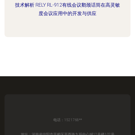
技术解析 RELY RL-912有线会议鹅颈话筒在高灵敏
度会议应用中的开发与供应
电话：1521768**
地址：河南省信阳市平桥区平西路九环中心城12号楼102号