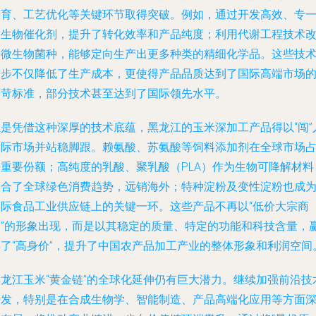
培育、工艺优化等关键环节取得突破。例如，通过开发高效、专
的生物催化剂，提升了转化效率和产品纯度；利用代谢工程技术
造微生物菌种，能够定向生产出更多种类的精细化学品。这些技
进步不仅降低了生产成本，更使得产品品质达到了国际高端市场
严苛标准，部分技术甚至达到了国际领先水平。
正是凭借这种深厚的技术底蕴，黑龙江的玉米深加工产品得以“闯”
国际市场并站稳脚跟。赖氨酸、苏氨酸等饲料添加剂在全球市场
据重要份额；高纯度的乳酸、聚乳酸（PLA）作为生物可降解材料
迎合了全球绿色消费趋势，远销海外；特种淀粉及变性淀粉也成
国际食品工业供应链上的关键一环。这些产品不再以“低价大宗商
品”的形象出现，而是以其稳定的质量、特定的功能和科技含量，
得了“高身价”，提升了中国农产品加工产业的整体形象和利润空间
黑龙江玉米“黄金链”的全球化延伸仍有巨大潜力。继续加强前沿技
开发，特别是在合成生物学、智能制造、产品高端化应用等方面