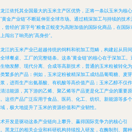
黑龙江依托其全国最大的玉米主产区优势，正将一条以玉米为核
的“黄金产业链”不断延伸至全球市场。通过精深加工与持续的技术
发，曾经的“原字号”粮食正蜕变为高附加值的国际化商品，在国际
上闯出了响亮的“高身价”。
黑龙江的玉米产业已超越传统的饲料和初加工范畴，构建起从田
到全球餐桌、工厂的完整链条。这条“黄金链”的核心在于深加工。
过生物发酵、现代分离、合成等高新技术，普通的玉米粒被转化
种类繁多的产品：例如，玉米淀粉被精深加工成结晶葡萄糖、麦
糖浆，进而生产出氨基酸、有机酸等高价值产品；玉米乙醇不仅
为清洁能源，其下游的乙烯、聚乙烯等产品更是化工产业的重要
料。这些产品广泛应用于食品、医药、化工、纺织、新能源等多
领域，极大地提升了玉米的资源价值和产业韧性。
技术开发是驱动这条产业链向上攀升、赢得国际竞争力的核心引
擎。黑龙江的相关企业和科研机构持续投入研发，在酶制剂、菌